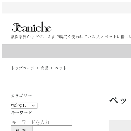
メ
イ
ン
コ
獣医学界からビジネスまで幅広く使われている 人とペットに優し
ン
テ
ン
ツ
トップページ
商品
ペット
へ
移
動
カテゴリー
ペッ
キーワード
検索