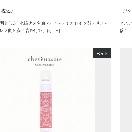
1,98
調とした｢水添ナタネ油アルコール( オレイン酸・リノー
アス
レン酸を多く含む)｣で、皮 […]
落とし
ペット