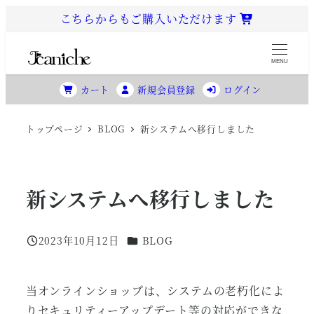
メ
こちらからもご購入いただけます
イ
ン
MENU
コ
カート
新規会員登録
ログイン
ン
テ
トップページ
BLOG
新システムへ移行しました
ン
ツ
へ
移
新システムへ移行しました
動
カテゴリー
2023年10月12日
BLOG
投稿日
当オンラインショップは、システムの老朽化によ
りセキュリティーアップデート等の対応ができな