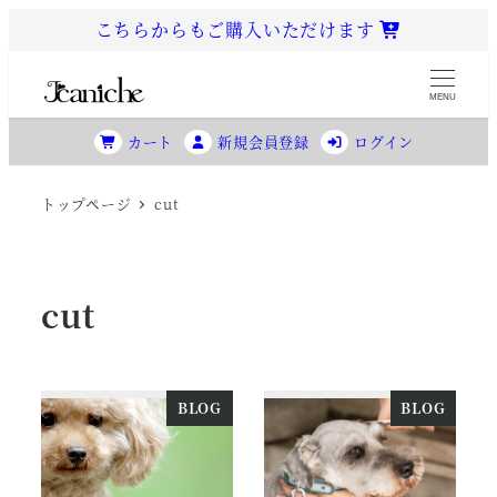
メ
こちらからもご購入いただけます
イ
ン
MENU
コ
カート
新規会員登録
ログイン
ン
テ
トップページ
cut
ン
ツ
へ
移
cut
動
BLOG
BLOG